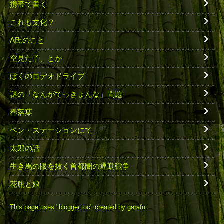
携帯で書く
これも文化？
A氏のこと
空見た子、とか
ぼくのロデオドライブ
謎の「なんがでっきょんな」問題
春落葉
ペン・ステーションにて
太郎の話
生き馬の眼を抜く首都圏の通勤戦争
花瓶と娘
This page uses "blogger.toc" created by garafu.