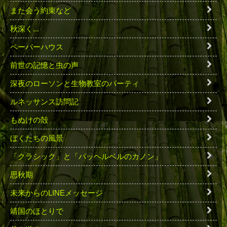
また会う約束など
秋深く...
ペーパーハウス
前世の記憶と虫の声
深夜のローソンと生物教室のパーティ
ルネッサンス訪問記
もぬけの殻
ぼくたちの風景
「クラシック」と「パッヘルベルのカノン」
思秋期
未来からのLINEメッセージ
靖国のほとりで