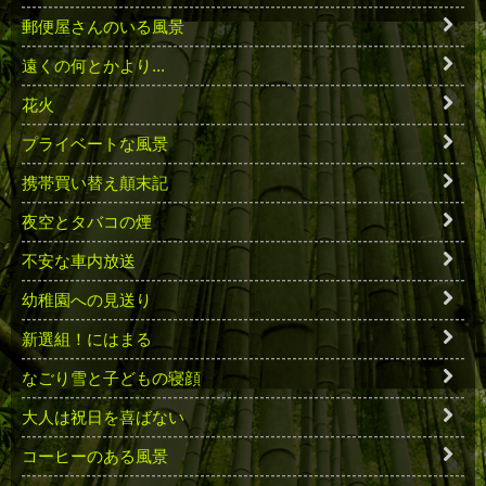
郵便屋さんのいる風景
遠くの何とかより...
花火
プライベートな風景
携帯買い替え顛末記
夜空とタバコの煙
不安な車内放送
幼稚園への見送り
新選組！にはまる
なごり雪と子どもの寝顔
大人は祝日を喜ばない
コーヒーのある風景