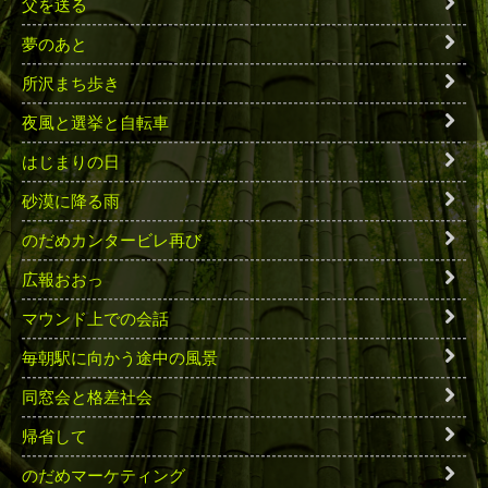
父を送る
夢のあと
所沢まち歩き
夜風と選挙と自転車
はじまりの日
砂漠に降る雨
のだめカンタービレ再び
広報おおっ
マウンド上での会話
毎朝駅に向かう途中の風景
同窓会と格差社会
帰省して
のだめマーケティング