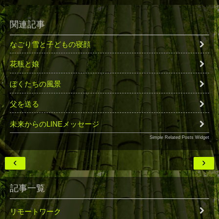
関連記事
なごり雪と子どもの寝顔
花瓶と娘
ぼくたちの風景
父を送る
未来からのLINEメッセージ
Simple Related Posts Widget
‹
›
記事一覧
リモートワーク