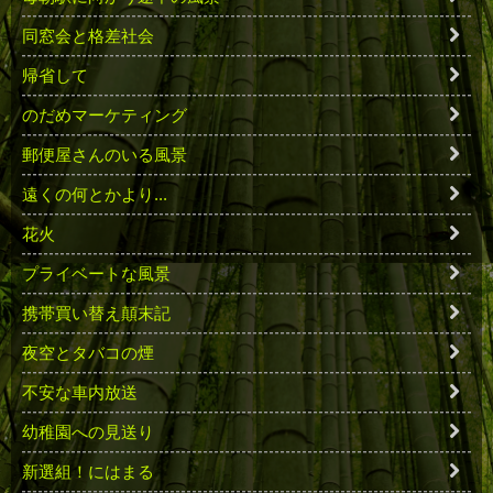
同窓会と格差社会
帰省して
のだめマーケティング
郵便屋さんのいる風景
遠くの何とかより...
花火
プライベートな風景
携帯買い替え顛末記
夜空とタバコの煙
不安な車内放送
幼稚園への見送り
新選組！にはまる