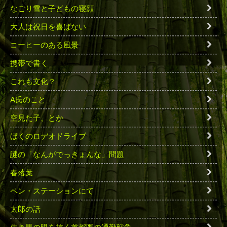
なごり雪と子どもの寝顔
大人は祝日を喜ばない
コーヒーのある風景
携帯で書く
これも文化？
A氏のこと
空見た子、とか
ぼくのロデオドライブ
謎の「なんがでっきょんな」問題
春落葉
ペン・ステーションにて
太郎の話