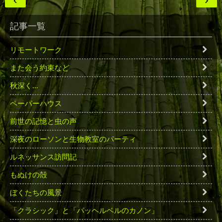
‹
›
記事一覧
リモートワーク
また会う約束など
秋深く...
ペーパーハウス
前世の記憶と虫の声
深夜のローソンと生物教室のパーティ
ルネッサンス訪問記
もぬけの殻
ぼくたちの風景
「クラシック」と「パッヘルベルのカノン」