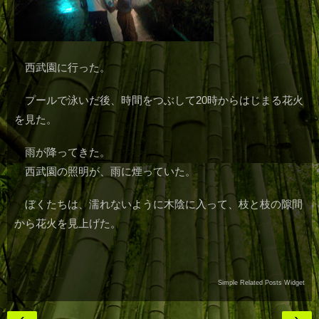
西武園に行った。
プールで泳いだ後、時間をつぶして20時からはじまる花火
を見た。
雨が降ってきた。
西武園の照明が、雨に煙っていた。
ぼくたちは、濡れないように木陰に入って、枝と枝の隙間
から花火を見上げた。
Simple Related Posts Widget