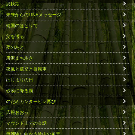
思秋期
未来からのLINEメッセージ
靖国のほとりで
父を送る
夢のあと
所沢まち歩き
夜風と選挙と自転車
はじまりの日
砂漠に降る雨
のだめカンタービレ再び
広報おおっ
マウンド上での会話
毎朝駅に向かう途中の風景